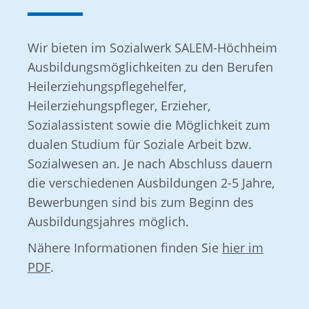
Voraussetzung.
Wir bieten im Sozialwerk SALEM-Höchheim
Ihr Profil:
Ausbildungsmöglichkeiten zu den Berufen
Ausbildung als pädagogische Fachkraft
Heilerziehungspflegehelfer,
(Erzieher/in, Heilerziehungspfleger/in,
Heilerziehungspfleger, Erzieher,
Heilpädagog/in, Sozialpädagog/in),
Sozialassistent sowie die Möglichkeit zum
dualen Studium für Soziale Arbeit bzw.
Belastbarkeit,
Sozialwesen an. Je nach Abschluss dauern
gute Teamfähigkeit bei gleichzeitig
die verschiedenen Ausbildungen 2-5 Jahre,
eigenständiger Arbeitsweise,
Bewerbungen sind bis zum Beginn des
Ausbildungsjahres möglich.
Führerschein Klasse B.
Nähere Informationen finden Sie
hier im
Wünschenswert sind Vorerfahrungen im
PDF
.
stationären Wohnbereich.