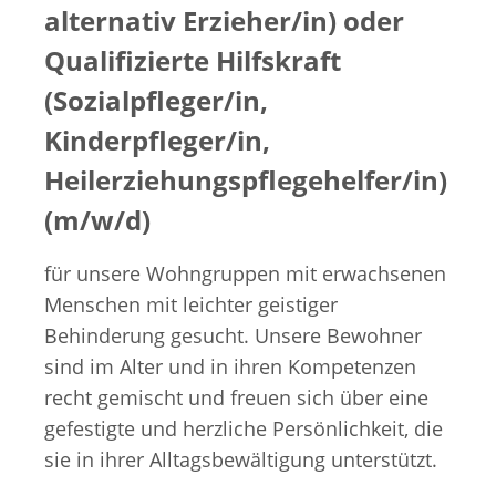
alternativ Erzieher/in) oder
Waschküche und Reinigung aus:
Ein unbefristetes Arbeitsverhältnis,
Qualifizierte Hilfskraft
Waschküche: Sortieren, Waschen,
Teilzeitbeschäftigung mit 15
Trocknen, Verteilen und Ausbessern der
(Sozialpfleger/in,
Wochenstunden, verteilt über ca. drei
Kleidung und sonstigen Wäsche
Kinderpfleger/in,
Tage pro Woche an Vor- und
unserer Wohngruppen.
Heilerziehungspflegehelfer/in)
Nachmittagen,
Reinigung: Pflege der Wohn-, Arbeits-
(m/w/d)
eine vertrauensvolle Zusammenarbeit
und Büroräume der Einrichtung.
mit der Einrichtungsleitung
für unsere Wohngruppen mit erwachsenen
In allen drei Bereichen leiten Sie ein bis
Menschen mit leichter geistiger
in einem lebendigen und freundlichen
drei der hier lebenden Menschen mit
Behinderung gesucht. Unsere Bewohner
Betriebsklima.
geistiger Behinderung an, sich nach ihren
sind im Alter und in ihren Kompetenzen
individuellen Möglichkeiten an der Arbeit
recht gemischt und freuen sich über eine
zu beteiligen.
gefestigte und herzliche Persönlichkeit, die
sie in ihrer Alltagsbewältigung unterstützt.
Ihr Profil