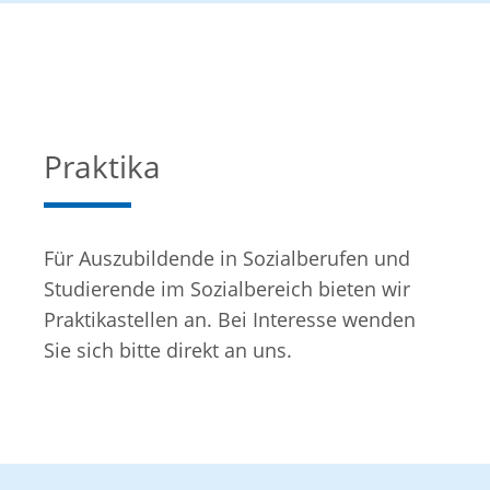
Wir bieten:
Ein unbefristetes Arbeitsverhältnis,
Teilzeit- oder Vollzeitbeschäftigung
nach Dienstplan mit Nachtbereitschaft
Praktika
und Wochenenddienst im Umfang von
mind. 20 Wochenstunden,
Für Auszubildende in Sozialberufen und
Zusatzvergütung für Wochenend- und
Studierende im Sozialbereich bieten wir
Feiertagsdienst,
Praktikastellen an. Bei Interesse wenden
eine abwechslungsreiche Tätigkeit mit
Sie sich bitte direkt an uns.
kreativen Gestaltungsfreiräumen in
einem kollegialen Team,
regelmäßige Teambesprechungen und
Supervision,