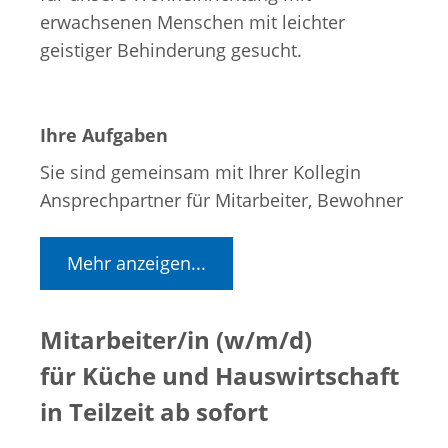
erwachsenen Menschen mit leichter
geistiger Behinderung gesucht.
Ihre Aufgaben
Sie sind gemeinsam mit Ihrer Kollegin
Ansprechpartner für Mitarbeiter, Bewohner
und Außenstehende in diversen
alltäglichen Fragestellungen in enger
Mehr anzeigen...
Zusammenarbeit mit der Leitungsebene.
Neben klassischen Sekretariatsbereichen
Mitarbeiter/in (w/m/d)
wie Post, Telefon, Schriftverkehr und
Aktenführung verwalten Sie die Kasse. Im
für Küche und Hauswirtschaft
Einzelfall übernehmen Sie auch mal einen
in Teilzeit ab sofort
Fahrdienst für eine/n Bewohner/in.